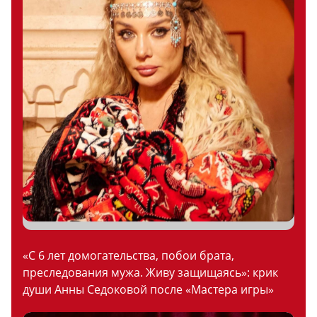
«С 6 лет домогательства, побои брата,
преследования мужа. Живу защищаясь»: крик
души Анны Седоковой после «Мастера игры»