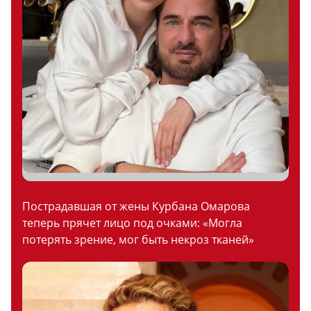
Пострадавшая от жены Курбана Омарова
теперь прячет лицо под очками: «Могла
потерять зрение, мог быть некроз тканей»