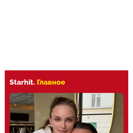
Starhit.
Главное