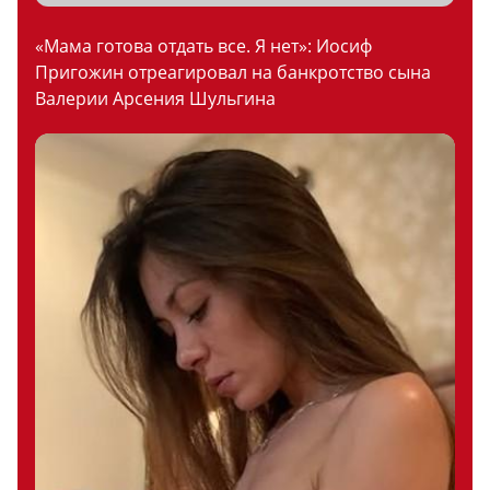
«Мама готова отдать все. Я нет»: Иосиф
Пригожин отреагировал на банкротство сына
Валерии Арсения Шульгина