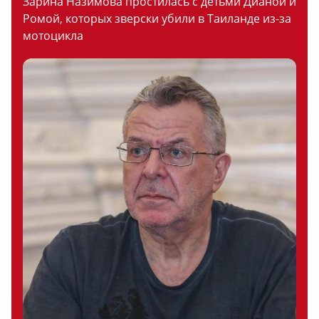
Зарина Назимова простилась с детьми Дианой и
Ромой, которых зверски убили в Таиланде из-за
мотоцикла