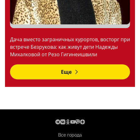
Дача вместо заграничных курортов, восторг при
встрече Безрукова: как живут дети Надежды
Михалковой от Резо Гигинеишвили
Еще
Все города