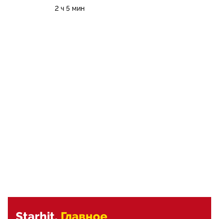
2 ч 5 мин
Starhit.
Главное