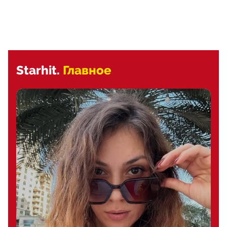
Starhit.
Главное