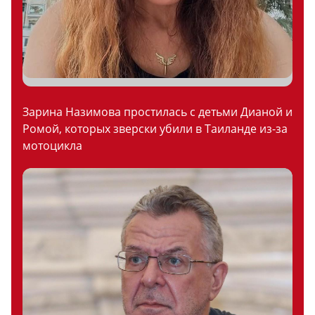
Зарина Назимова простилась с детьми Дианой и
Ромой, которых зверски убили в Таиланде из-за
мотоцикла