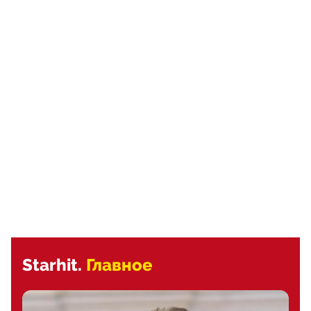
Starhit.
Главное