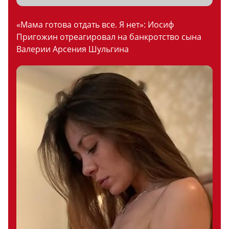
«Мама готова отдать все. Я нет»: Иосиф
Пригожин отреагировал на банкротство сына
Валерии Арсения Шульгина