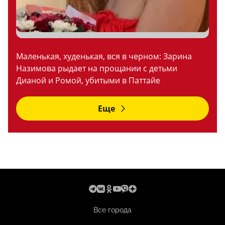
Маленькая, худенькая, вся в черном: Зарина
Назимова рыдает на прощании с детьми
Дианой и Ромой, убитыми в Паттайе
Еще
Все города