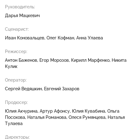
Руководитель:
Дарья Мацкевич
Сценарист:
Иван Коновальцев
Олег Кофман
Анна Улаева
Режиссер:
Антон Баженов
Егор Морозов
Кирилл Марфенко
Никита
Кулик
Оператор:
Сергей Ведяшкин
Евгений Захаров
Продюсер:
Юлия Акчурина
Артур Афонсу
Юлия Кувабина
Ольга
Посохова
Наталья Романова
Олеся Румянцева
Наталья
Тулаева
Директоры: