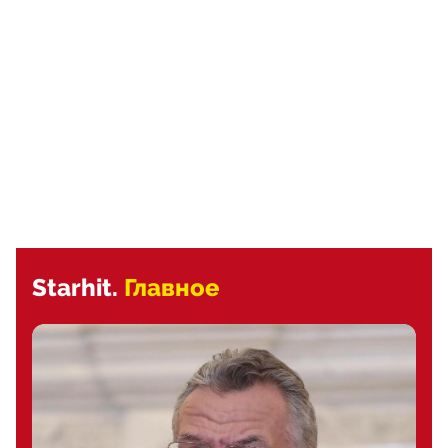
Starhit.
Главное