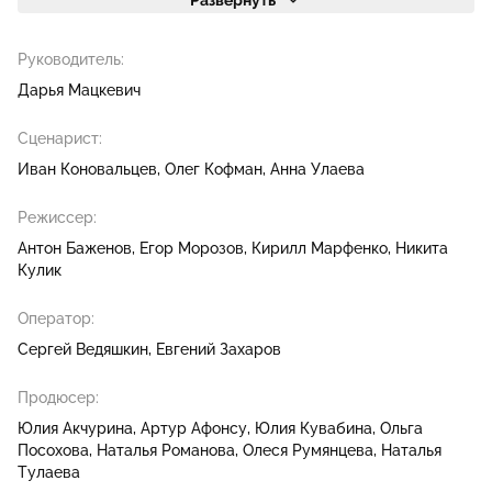
Развернуть
Руководитель:
Дарья Мацкевич
Сценарист:
Иван Коновальцев
Олег Кофман
Анна Улаева
Режиссер:
Антон Баженов
Егор Морозов
Кирилл Марфенко
Никита
Кулик
Оператор:
Сергей Ведяшкин
Евгений Захаров
Продюсер:
Юлия Акчурина
Артур Афонсу
Юлия Кувабина
Ольга
Посохова
Наталья Романова
Олеся Румянцева
Наталья
Тулаева