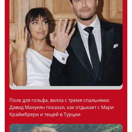
Поле для гольфа, вилла с тремя спальнями:
Давид Манукян показал, как отдыхает с Мари
Краймбрери и тещей в Турции