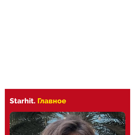
Starhit.
Главное