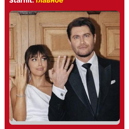
Starhit.
Главное