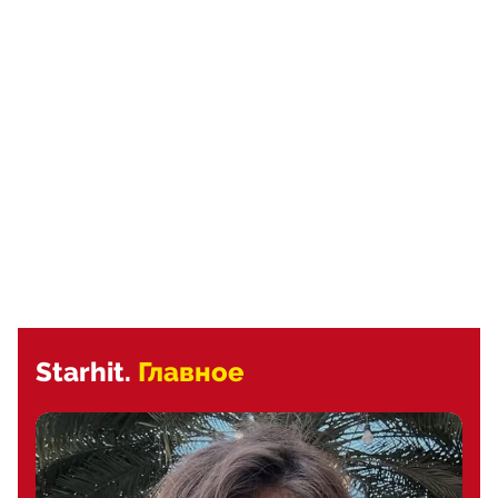
Starhit.
Главное