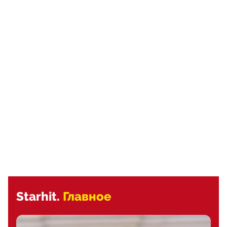
Starhit.
Главное