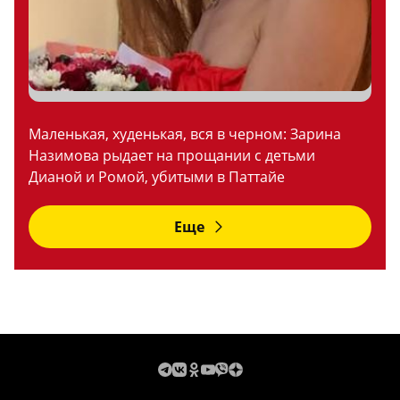
Маленькая, худенькая, вся в черном: Зарина
Назимова рыдает на прощании с детьми
Дианой и Ромой, убитыми в Паттайе
Еще