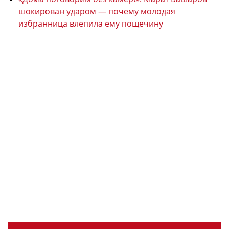
шокирован ударом — почему молодая
избранница влепила ему пощечину