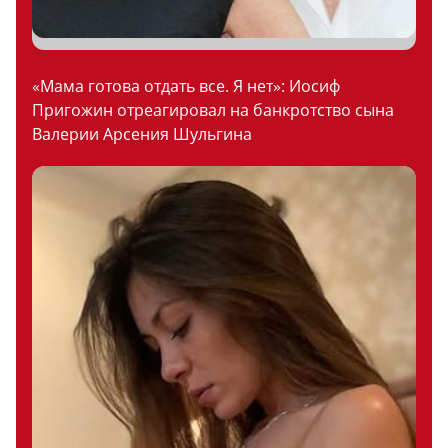
«Мама готова отдать все. Я нет»: Иосиф
Пригожин отреагировал на банкротство сына
Валерии Арсения Шульгина