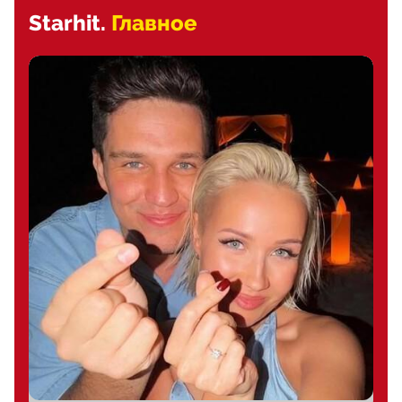
Starhit.
Главное