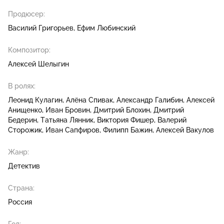
Продюсер:
Василий Григорьев
Ефим Любинский
Композитор:
Алексей Шелыгин
В ролях:
Леонид Кулагин
Алёна Спивак
Александр Галибин
Алексей
Анищенко
Иван Бровин
Дмитрий Блохин
Дмитрий
Бедерин
Татьяна Лянник
Виктория Фишер
Валерий
Сторожик
Иван Сапфиров
Филипп Бажин
Алексей Вакулов
Жанр:
Детектив
Страна:
Россия