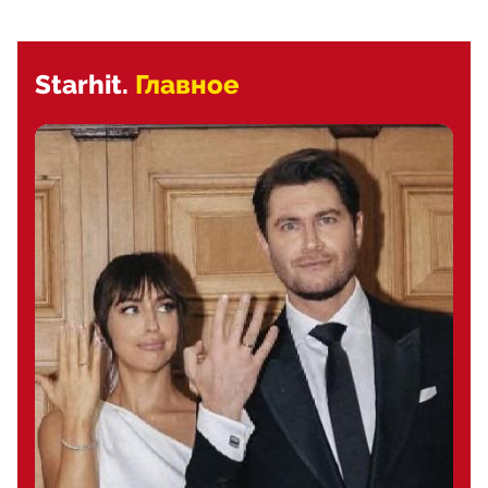
Starhit.
Главное