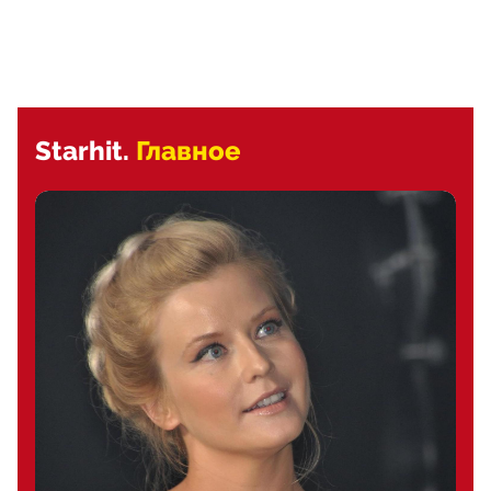
Starhit.
Главное