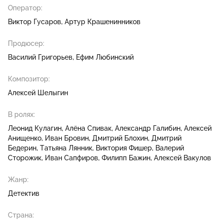
Оператор:
Виктор Гусаров
Артур Крашенинников
Продюсер:
Василий Григорьев
Ефим Любинский
Композитор:
Алексей Шелыгин
В ролях:
Леонид Кулагин
Алёна Спивак
Александр Галибин
Алексей
Анищенко
Иван Бровин
Дмитрий Блохин
Дмитрий
Бедерин
Татьяна Лянник
Виктория Фишер
Валерий
Сторожик
Иван Сапфиров
Филипп Бажин
Алексей Вакулов
Жанр:
Детектив
Страна: