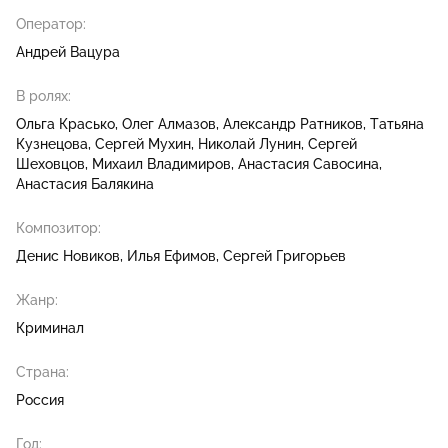
Оператор:
Андрей Вацура
В ролях:
Ольга Красько
Олег Алмазов
Александр Ратников
Татьяна
Кузнецова
Сергей Мухин
Николай Лунин
Сергей
Шеховцов
Михаил Владимиров
Анастасия Савосина
Анастасия Балякина
Композитор:
Денис Новиков
Илья Ефимов
Сергей Григорьев
Жанр:
Криминал
Страна:
Россия
Год: