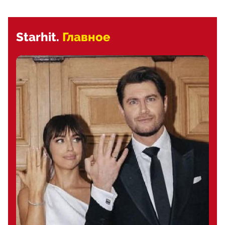
Starhit.
Главное