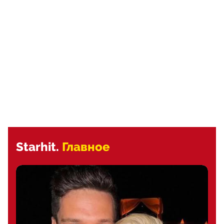
Starhit.
Главное