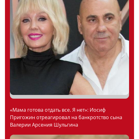
«Мама готова отдать все. Я нет»: Иосиф
Пригожин отреагировал на банкротство сына
Валерии Арсения Шульгина