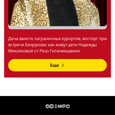
Дача вместо заграничных курортов, восторг при
встрече Безрукова: как живут дети Надежды
Михалковой от Резо Гигинеишвили
Еще