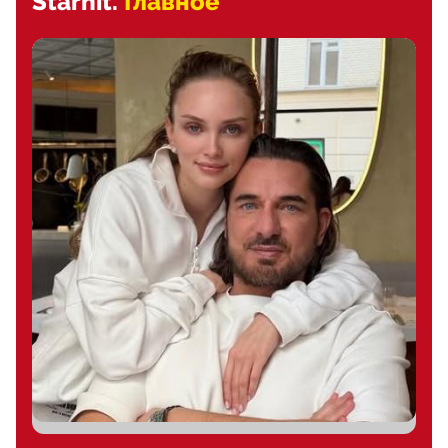
Starhit.
Главное