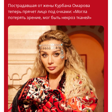
Пострадавшая от жены Курбана Омарова
теперь прячет лицо под очками: «Могла
потерять зрение, мог быть некроз тканей»