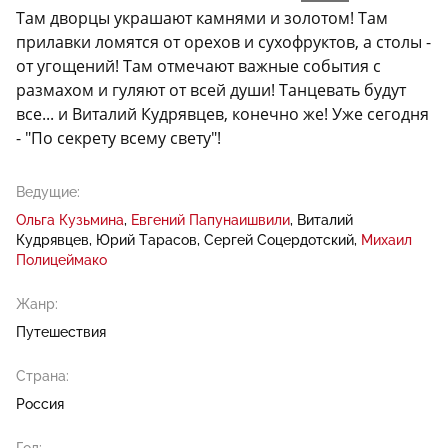
Там дворцы украшают камнями и золотом! Там
прилавки ломятся от орехов и сухофруктов, а столы -
от угощений! Там отмечают важные события с
размахом и гуляют от всей души! Танцевать будут
все... и Виталий Кудрявцев, конечно же! Уже сегодня
- "По секрету всему свету"!
Ведущие:
Ольга Кузьмина
Евгений Папунаишвили
Виталий
Кудрявцев
Юрий Тарасов
Сергей Соцердотский
Михаил
Полицеймако
Жанр:
Путешествия
Страна:
Россия