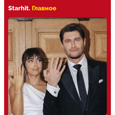
Starhit.
Главное