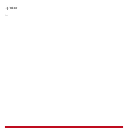
Время:
—