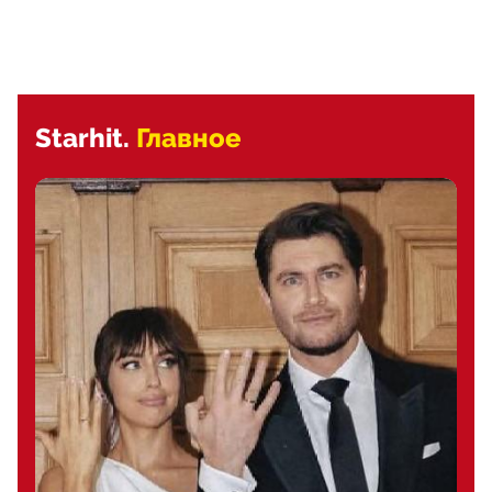
Starhit.
Главное