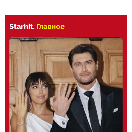
Starhit.
Главное