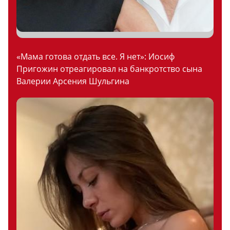
«Мама готова отдать все. Я нет»: Иосиф
Пригожин отреагировал на банкротство сына
Валерии Арсения Шульгина