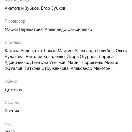
Композитор:
Анатолий Зубков
Егор Зубков
Продюсер:
Мария Перекатова
Александр Самойленко
В ролях:
Карина Андоленко
Роман Маякин
Александр Голубев
Ольга
Чудакова
Виталий Коваленко
Игорь Огурцов
Лариса
Удовиченко
Дмитрий Ульянов
Мария Порошина
Михаил
Жигалов
Татьяна Струженкова
Александр Макогон
Жанр:
Детектив
Страна:
Россия
Год: