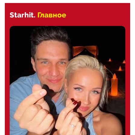
Starhit.
Главное