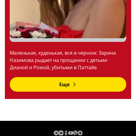
Маленькая, худенькая, вся в черном: Зарина
Назимова рыдает на прощании с детьми
Дианой и Ромой, убитыми в Паттайе
Еще