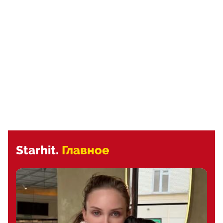
Starhit.
Главное