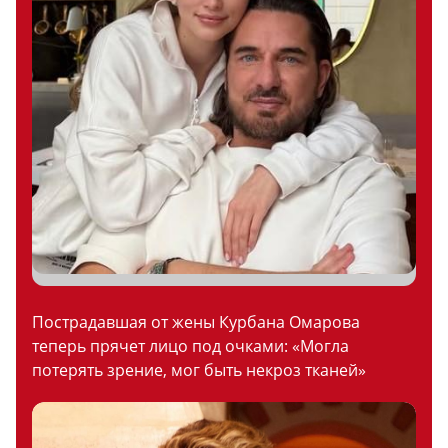
Пострадавшая от жены Курбана Омарова
теперь прячет лицо под очками: «Могла
потерять зрение, мог быть некроз тканей»