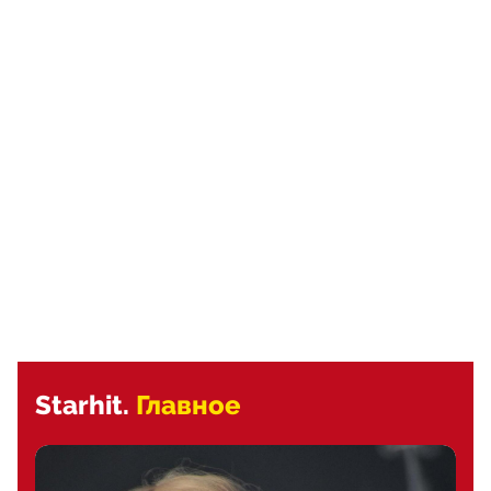
Starhit.
Главное