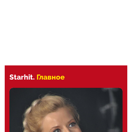
Starhit.
Главное