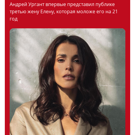
Андрей Ургант впервые представил публике
третью жену Елену, которая моложе его на 21
год