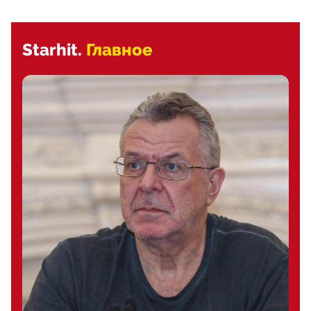
Starhit.
Главное