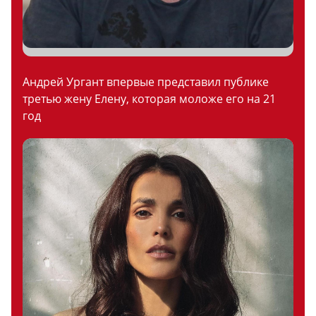
Андрей Ургант впервые представил публике
третью жену Елену, которая моложе его на 21
год