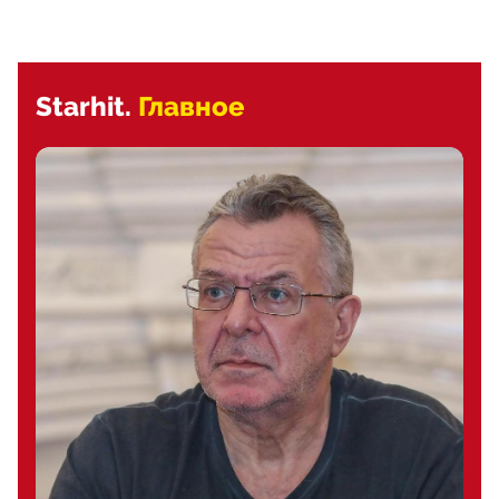
Starhit.
Главное