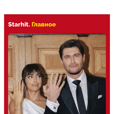
Starhit.
Главное