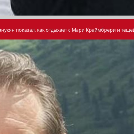
анукян показал, как отдыхает с Мари Краймбрери и теще