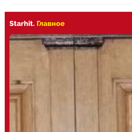
Starhit.
Главное