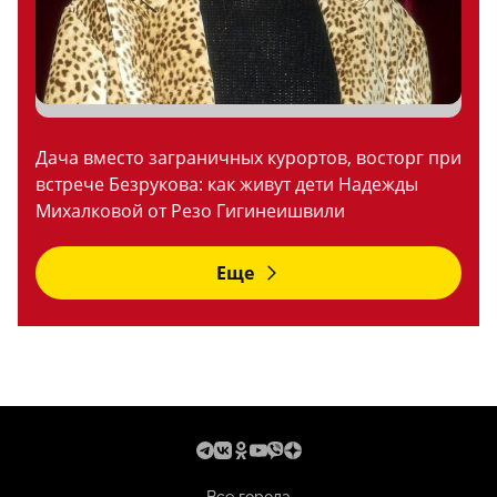
Дача вместо заграничных курортов, восторг при
встрече Безрукова: как живут дети Надежды
Михалковой от Резо Гигинеишвили
Еще