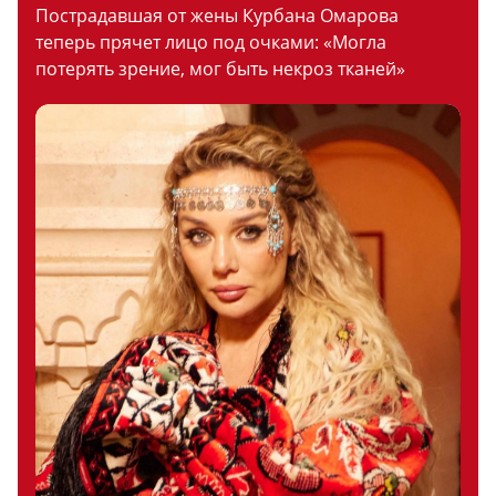
Пострадавшая от жены Курбана Омарова
теперь прячет лицо под очками: «Могла
потерять зрение, мог быть некроз тканей»