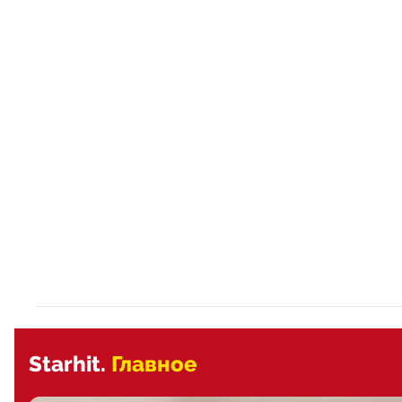
Starhit.
Главное