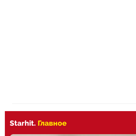
Starhit.
Главное