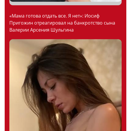
«Мама готова отдать все. Я нет»: Иосиф
Пригожин отреагировал на банкротство сына
Валерии Арсения Шульгина