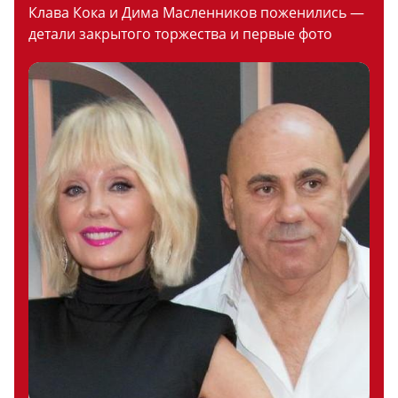
Клава Кока и Дима Масленников поженились —
детали закрытого торжества и первые фото