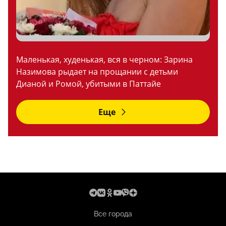
Маленькая, худенькая, вся в черном: Зарина
Назимова рыдает на прощании с детьми
Дианой и Ромой, убитыми в Паттайе
Еще
Все города