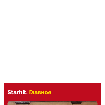
Starhit.
Главное