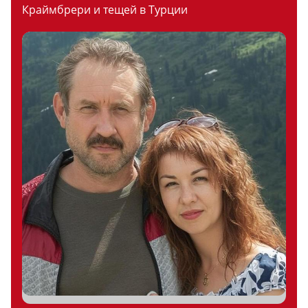
Краймбрери и тещей в Турции