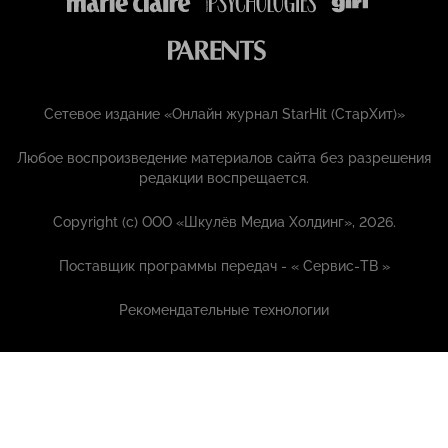
Сетевое издание «Онлайн журнал StarHit (СтарХит)»
Любое воспроизведение материалов сайта без разрешения
редакции воспрещается.
Copyright (с) ООО «Шкулёв Медиа Холдинг», 2026.
Поставщик программы передач - «
Сервис-ТВ
»
Рекомендательные технологии