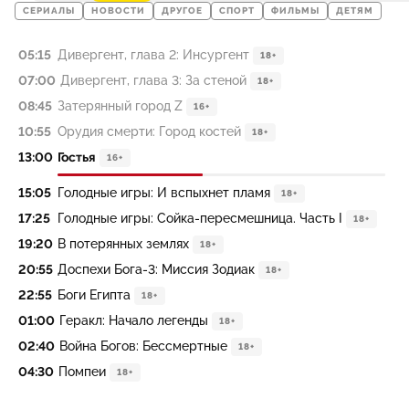
СЕРИАЛЫ
НОВОСТИ
ДРУГОЕ
СПОРТ
ФИЛЬМЫ
ДЕТЯМ
05:15
Дивергент, глава 2: Инсургент
18+
07:00
Дивергент, глава 3: За стеной
18+
08:45
Затерянный город Z
16+
10:55
Орудия смерти: Город костей
18+
13:00
Гостья
16+
15:05
Голодные игры: И вспыхнет пламя
18+
17:25
Голодные игры: Сойка-пересмешница. Часть I
18+
19:20
В потерянных землях
18+
20:55
Доспехи Бога-3: Миссия Зодиак
18+
22:55
Боги Египта
18+
01:00
Геракл: Начало легенды
18+
02:40
Война Богов: Бессмертные
18+
04:30
Помпеи
18+