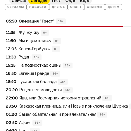
Сейчас
Сегодня
Пт, 7
Сб, 8
Вс, 9
СЕРИАЛЫ
НОВОСТИ
ДРУГОЕ
СПОРТ
ФИЛЬМЫ
ДЕТЯМ
05:50
Операция "Трест"
16+
11:35
Жу-жу-жу
0+
11:50
Мы ищем кляксу
0+
12:05
Конек-Горбунок
0+
13:30
Рудин
16+
15:15
На подмостках сцены
16+
16:50
Евгения Гранде
16+
18:40
Гусарская баллада
16+
20:20
Рецепт ее молодости
16+
22:00
Яды, или Всемирная история отравлений
18+
23:50
Кавказская пленница, или Новые приключения Шурика
01:20
Самая обаятельная и привлекательная
16+
02:50
Афоня
16+
04:30
Пена
16+