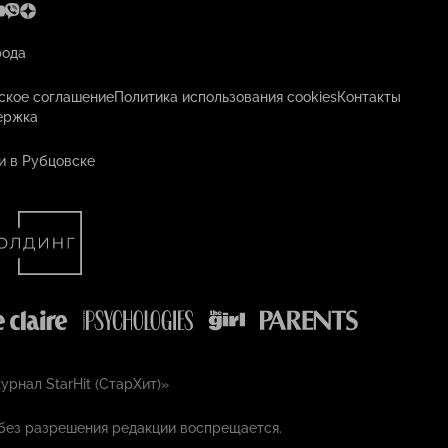
рода
ское соглашение
Политика использования cookies
Контакты
ержка
и в Рубцовске
рнал StarHit (СтарХит)»
без разрешения редакции воспрещается.