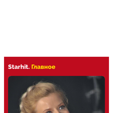
Starhit.
Главное