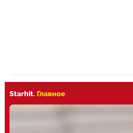
Starhit.
Главное