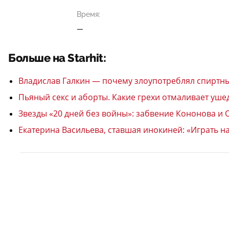
Время:
—
Больше на Starhit:
Владислав Галкин — почему злоупотреблял спиртн
Пьяный секс и аборты. Какие грехи отмаливает уш
Звезды «20 дней без войны»: забвение Кононова и
Екатерина Васильева, ставшая инокиней: «Играть н