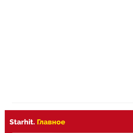
Starhit.
Главное