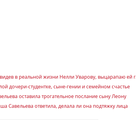
Увидев в реальной жизни Нелли Уварову, выцарапаю ей г
лой дочери-студентке, сыне-гении и семейном счастье
авельева оставила трогательное послание сыну Леону
аша Савельева ответила, делала ли она подтяжку лица