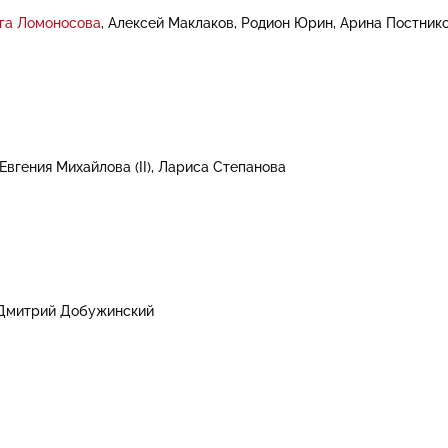
га Ломоносова
Алексей Маклаков
Родион Юрин
Арина Постник
Евгения Михайлова (II)
Лариса Степанова
Дмитрий Добужинский