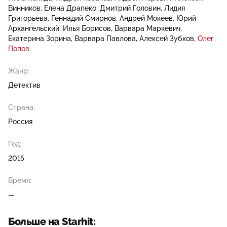
Винников
Елена Драпеко
Дмитрий Головин
Лидия
Григорьева
Геннадий Смирнов
Андрей Мокеев
Юрий
Архангельский
Илья Борисов
Варвара Маркевич
Екатерина Зорина
Варвара Павлова
Алексей Зубков
Олег
Попов
Жанр:
Детектив
Страна:
Россия
Год:
2015
Время:
—
Больше на Starhit: