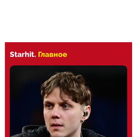
Starhit.
Главное