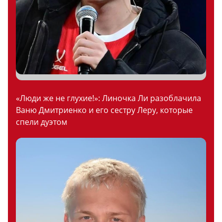
«Люди же не глухие!»: Линочка Ли разоблачила
Ваню Дмитриенко и его сестру Леру, которые
спели дуэтом