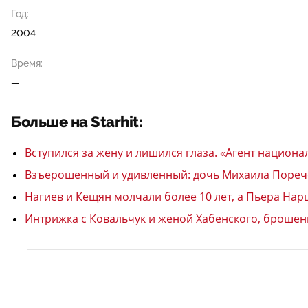
Год:
2004
Время:
—
Больше на Starhit:
Вступился за жену и лишился глаза. «Агент национ
Взъерошенный и удивленный: дочь Михаила Порече
Нагиев и Кещян молчали более 10 лет, а Пьера Нар
Интрижка с Ковальчук и женой Хабенского, броше