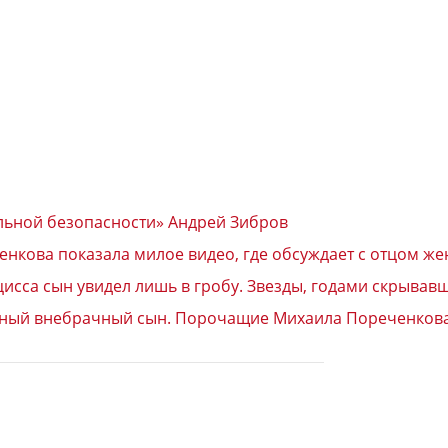
альной безопасности» Андрей Зибров
нкова показала милое видео, где обсуждает с отцом же
цисса сын увидел лишь в гробу. Звезды, годами скрыва
нный внебрачный сын. Порочащие Михаила Пореченкова