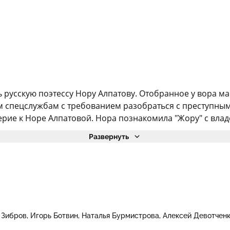
русскую поэтессу Нору Алпатову. Отобранное у вора ма
м спецслужбам с требованием разобраться с преступным
ерие к Норе Алпатовой. Нора познакомила "Жору" с влад
Развернуть
 Зибров
Игорь Ботвин
Наталья Бурмистрова
Алексей Девотчен