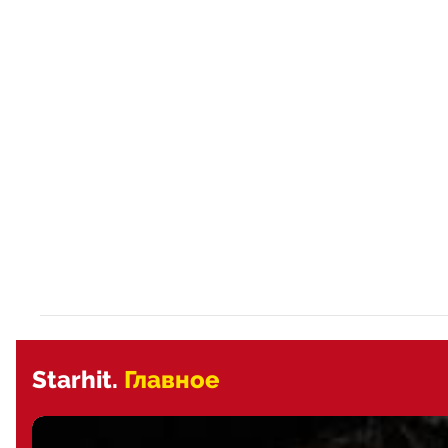
Starhit.
Главное