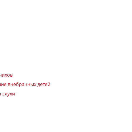
нихов
вшие внебрачных детей
 слухи