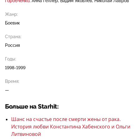
Горобченко
Анна Геллер
Вадим Яковлев
Николай Лавров
Жанр:
Боевик
Страна:
Россия
Годы:
1998-1999
Время:
—
Больше на Starhit:
Шанс на счастье после смерти жены от рака.
История любви Константина Хабенского и Ольги
Литвиновой