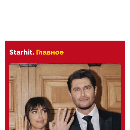
Starhit.
Главное