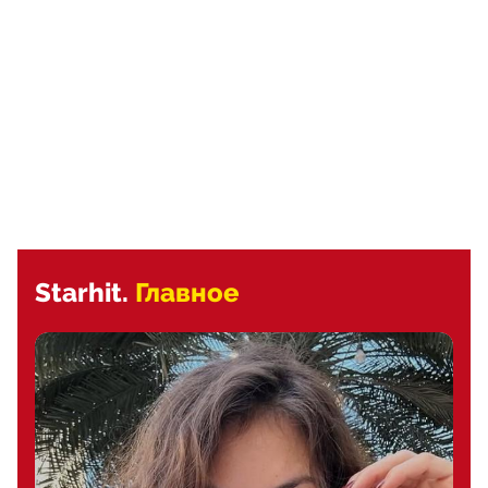
Starhit.
Главное