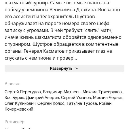
шахматный турнир. Самые весомые шансы на
победу у чемпиона Вениамина Доркина. Внезапно
его ассистент и телохранитель Шустров
обнаруживает на пороге номера своего шефа
записку с угрозами. В ней требуют "слить" матч,
иначе жизнь шахматиста оборвётся одновременно
с турниром. Шустров обращается в компетентные
органы. Генерал Касматов приказывает глаз не
спускать с чемпиона и провер...
Развернуть
В ролях:
Сергей Перегудов
Владимир Матвеев
Михаил Трясоруков
Зоя Буряк
Дмитрий Аверин
Сергей Уманов
Михаил Черняк
Олег Куликович
Сергей Колос
Татьяна Тузова
Роман
Кочержевский
Режиссер: