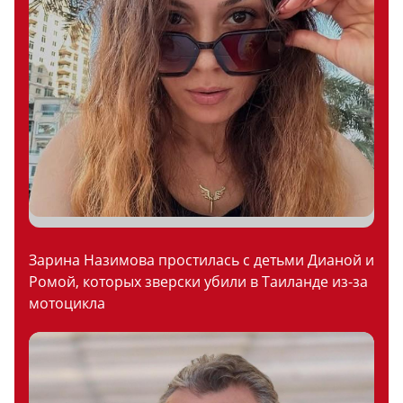
Зарина Назимова простилась с детьми Дианой и
Ромой, которых зверски убили в Таиланде из-за
мотоцикла