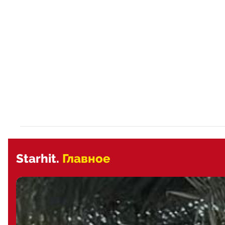
Starhit.
Главное