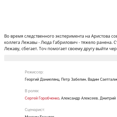
Во время следственного эксперимента на Аристова со
коллега Лежавы - Люда Габрилович - тяжело ранена. С
Лежаву, сбегает. Точ помогает своему другу выйти чер
Режиссер:
Георгий Даниелянц
Петр Забелин
Вадим Саетгали
В ролях:
Сергей Горобченко
Александр Алексеев
Дмитрий 
Сценарист:
Максим Есаулов