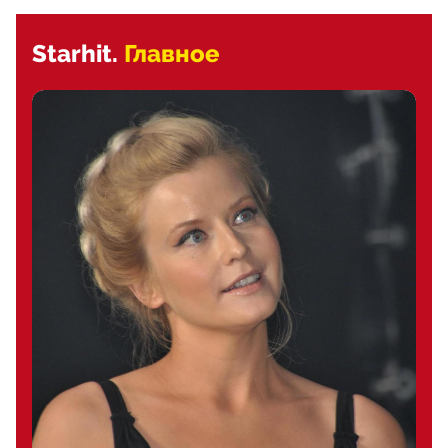
Starhit.
Главное