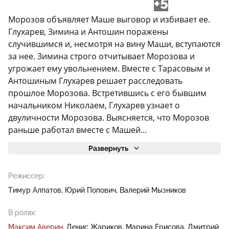
+5
Морозов объявляет Маше выговор и избивает ее.
Глухарев, Зимина и Антошин поражены
случившимся и, несмотря на вину Маши, вступаются
за нее. Зимина строго отчитывает Морозова и
угрожает ему увольнением. Вместе с Тарасовым и
Антошиным Глухарев решает расследовать
прошлое Морозова. Встретившись с его бывшим
начальником Николаем, Глухарев узнает о
двуличности Морозова. Выясняется, что Морозов
раньше работал вместе с Машей...
Развернуть
Режиссер:
Тимур Алпатов
Юрий Попович
Валерий Мызников
В ролях:
Максим Аверин
Денис Жариков
Марина Ерисова
Дмитрий