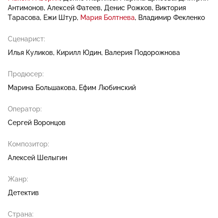
Антимонов
Алексей Фатеев
Денис Рожков
Виктория
Тарасова
Ежи Штур
Мария Болтнева
Владимир Фекленко
Сценарист:
Илья Куликов
Кирилл Юдин
Валерия Подорожнова
Продюсер:
Марина Большакова
Ефим Любинский
Оператор:
Сергей Воронцов
Композитор:
Алексей Шелыгин
Жанр:
Детектив
Страна: